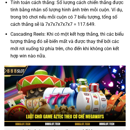
Tính toán cách thắng: Số lượng cách chiến thắng được
tính bằng nhân số lượng hình ảnh trên mỗi cuộn. Ví dụ,
trong trò chơi nếu mỗi cuộn có 7 biểu tượng, tổng số
cách thắng sẽ là 7x7x7x7x7x7 = 117.649.
Cascading Reels: Khi có một kết hợp thắng, thì các biểu
tượng thắng đó sẽ biến mất và được thay thế bởi các
mới rơi xuống từ phía trên, cho đến khi không còn kết
hợp win nào nữa.