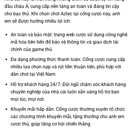
đầu châu Á, cung cấp nền tảng an toàn và đáng tin cậy
cho bạc thủ. Khi chọn chơi Aztec tại cổng cược này, anh
em sẽ được hưởng nhiều lợi ích:
An toàn và bảo mật: trang web cược sử dụng công nghệ
mã hóa tiên tiến để bảo vệ thông tin và giao dịch tài
chính của game thủ.
Đa dạng phương thức thanh toán: Cổng cược cung cấp
nhiều lựa chọn nạp và rút tiền thuận tiện, phù hợp với
dân chơi tại Việt Nam.
Hỗ trợ khách hàng 24/7: Đội ngũ chăm sóc khách hàng
chuyên nghiệp của nhà cái luôn sẵn sàng hỗ trợ bạn
mọi lúc, mọi nơi.
Khuyến mãi hấp dẫn: Cổng cược thường xuyên tổ chức
các chương trình khuyến mãi, tặng thưởng cho anh em
cược thủ, giúp tăng cơ hội chiến thắng.