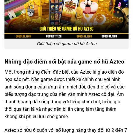
Giới thiệu về game nổ hũ Aztec
Những đặc điểm nổi bật của game nổ hũ Aztec
Một trong những điểm đặc biệt của Aztec là giao diện đồ
họa sắc nét. Nền game được thiết kế chỉnh chu với hình
ảnh sống động của rừng rậm nhiệt đới, đền thờ cổ và các
biểu tượng đặc trưng của nền văn minh Aztec cổ đại. Âm
thanh hoang dã sống động với tiếng chim hót, tiếng gió
thổi qua tán lá và nhạc nền bí ẩn càng làm tăng thêm
không khí phiêu lưu cho game.
Aztec sở hữu 6 cuộn với số lượng hàng thay đổi từ 2 đến 7