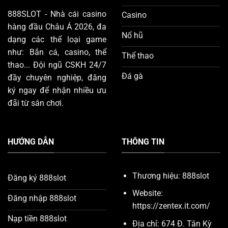
1
2026
888SLOT - Nhà cái casino
Casino
hàng đầu Châu Á 2026, đa
Nổ hũ
dạng các thể loại game
như: Bắn cá, casino, thể
Thể thao
thao... Đội ngũ CSKH 24/7
Đá gà
đầy chuyên nghiệp, đăng
ký ngay để nhận nhiều ưu
đãi từ sân chơi.
HƯỚNG DẪN
THÔNG TIN
Thương hiệu: 888slot
Đăng ký 888slot
Website:
Đăng nhập 888slot
https://zentex.it.com/
Nạp tiền 888slot
Địa chỉ: 674 Đ. Tân Kỳ