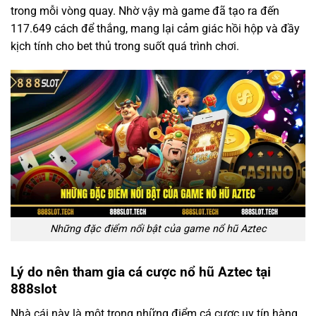
trong mỗi vòng quay. Nhờ vậy mà game đã tạo ra đến
117.649 cách để thắng, mang lại cảm giác hồi hộp và đầy
kịch tính cho bet thủ trong suốt quá trình chơi.
Những đặc điểm nổi bật của game nổ hũ Aztec
Lý do nên tham gia cá cược nổ hũ Aztec tại
888slot
Nhà cái này là một trong những điểm cá cược uy tín hàng