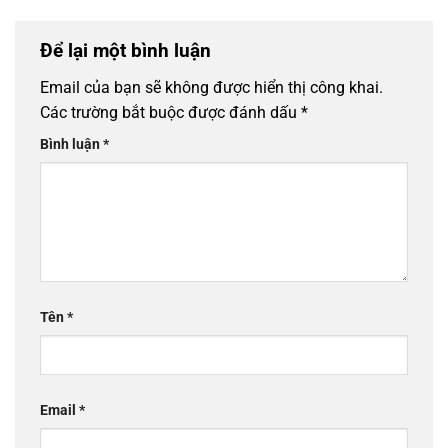
Để lại một bình luận
Email của bạn sẽ không được hiển thị công khai.
Các trường bắt buộc được đánh dấu
*
Bình luận
*
Tên
*
Email
*