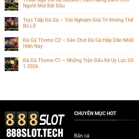
bình
luận
Người Mới Bắt Đầu
ở
Luật
Không
Đá
có
Trực Tiếp Đá Gà – Trải Nghiệm Giải Trí Không Thể
Gà
bình
|
luận
Bỏ Lỡ
Quy
ở
định
Thuật
Không
và
Ngữ
có
Đá Gà Thomo C2 – Sân Chơi Đá Gà Hấp Dẫn Nhất
Điều
Đá
bình
Cần
Gà
luận
Hiện Nay
Biết
888slot
ở
Cho
|
Trực
Không
Người
Cẩm
Tiếp
có
Đá Gà Thomo C1 – Những Trận Đấu Kê Uy Lực Số
Mới
Nang
Đá
bình
2026
Dành
Gà
luận
1 2026
Cho
–
ở
Người
Trải
Đá
Không
Mới
Nghiệm
Gà
có
Bắt
Giải
Thomo
bình
Đầu
Trí
C2
luận
Không
–
ở
Thể
Sân
Đá
Bỏ
Chơi
Gà
Lỡ
Đá
Thomo
Gà
C1
Hấp
–
CHUYÊN MỤC HOT
Dẫn
Những
Nhất
Trận
Hiện
Đấu
Nay
Kê
Uy
Lực
Bắn cá
Số