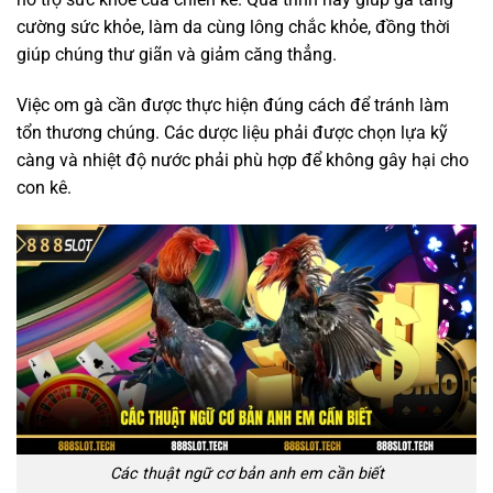
cường sức khỏe, làm da cùng lông chắc khỏe, đồng thời
giúp chúng thư giãn và giảm căng thẳng.
Việc om gà cần được thực hiện đúng cách để tránh làm
tổn thương chúng. Các dược liệu phải được chọn lựa kỹ
càng và nhiệt độ nước phải phù hợp để không gây hại cho
con kê.
Các thuật ngữ cơ bản anh em cần biết