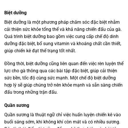
Biệt dưỡng
Biệt dưỡng là một phương pháp chăm sóc đặc biệt nhằm
cải thiện sức khỏe tổng thể và khả năng chiến đấu của gà.
Quá trình biệt dưỡng bao gồm việc cung cấp chế độ dinh
dưỡng đặc biệt, bổ sung vitamin và khoáng chất cần thiết,
giúp chiến kê đạt thể trạng tốt nhất.
Đồng thời, biệt dưỡng cũng liên quan đến việc rèn luyện thể
lực cho gà thông qua các bài tập đặc biệt, giúp cải thiện
sức bền, tốc độ cùng sức mạnh. Một chế độ biệt dưỡng
hợp lý sẽ giúp chúng trở nên khỏe mạnh và sẵn sàng chiến
đấu trong những trận đấu.
Quần sương
Quần sương là thuật ngữ chỉ việc huấn luyện chiến kê vào
buổi sáng sớm, khi không khí còn mát và có nhiều sương.