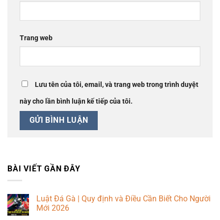
Trang web
Lưu tên của tôi, email, và trang web trong trình duyệt
này cho lần bình luận kế tiếp của tôi.
BÀI VIẾT GẦN ĐÂY
Luật Đá Gà | Quy định và Điều Cần Biết Cho Người
Mới 2026
Không