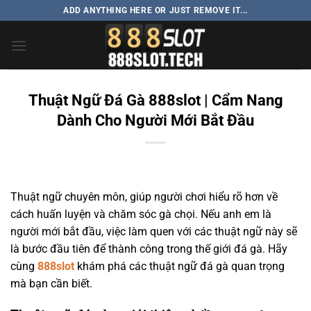
Bỏ
ADD ANYTHING HERE OR JUST REMOVE IT...
qua
nội
dung
Thuật Ngữ Đá Gà 888slot | Cẩm Nang
Dành Cho Người Mới Bắt Đầu
Thuật ngữ chuyên môn, giúp người chơi hiểu rõ hơn về
cách huấn luyện và chăm sóc gà chọi. Nếu anh em là
người mới bắt đầu, việc làm quen với các thuật ngữ này sẽ
là bước đầu tiên để thành công trong thế giới đá gà. Hãy
cùng
888slot
khám phá các thuật ngữ đá gà quan trọng
mà bạn cần biết.