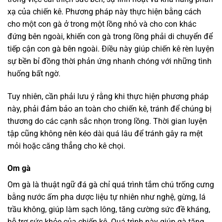
xạ của chiến kê. Phương pháp này thực hiện bằng cách
cho một con gà ở trong một lồng nhỏ và cho con khác
đứng bên ngoài, khiến con gà trong lồng phải di chuyển để
tiếp cận con gà bên ngoài. Điều này giúp chiến kê rèn luyện
sự bền bỉ đồng thời phản ứng nhanh chóng với những tình
huống bất ngờ.
Tuy nhiên, cần phải lưu ý rằng khi thực hiện phương pháp
này, phải đảm bảo an toàn cho chiến kê, tránh để chúng bị
thương do các cạnh sắc nhọn trong lồng. Thời gian luyện
tập cũng không nên kéo dài quá lâu để tránh gây ra mệt
mỏi hoặc căng thẳng cho kê chọi.
Om gà
Om gà là thuật ngữ đá gà chỉ quá trình tắm chú trống cưng
bằng nước ấm pha dược liệu tự nhiên như nghệ, gừng, lá
trầu không, giúp làm sạch lông, tăng cường sức đề kháng,
hỗ trợ sức khỏe của chiến kê. Quá trình này giúp gà tăng