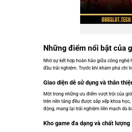
Những điểm nổi bật của gi
Nhờ sự kết hợp hoàn hảo giữa công nghệ hi
đầu trải nghiệm. Trước khi khám phá chi t
Giao diện dễ sử dụng và thân thiệ
Một trong những ưu điểm vượt trội của giớ
trên nền tảng đều được sắp xếp khoa học, g
động, mang lại trải nghiệm liền mạch dù b
Kho game đa dạng và chất lượng