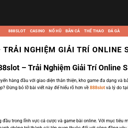
888SLOT
CASINO
NỔ HŨ
BẮN CÁ
THỂ THAO
ĐÁ GÀ
– TRẢI NGHIỆM GIẢI TRÍ ONLINE 
88slot – Trải Nghiệm Giải Trí Online 
 tuyến hàng đầu với giao diện thân thiện, kho game đa dạng và 
p? Đừng bỏ lỡ bài viết này để hiểu rõ hơn về
888slot
và lý do t
ng đầu trong lĩnh vực cá cược và game bài online. Với mục tiêu 
hanh chóng trở thành cái tên quen thuộc đối với cộng đồng yêu t