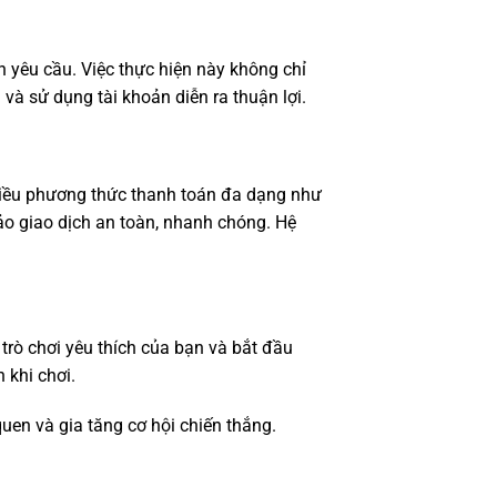
n yêu cầu. Việc thực hiện này không chỉ
à sử dụng tài khoản diễn ra thuận lợi.
nhiều phương thức thanh toán đa dạng như
ảo giao dịch an toàn, nhanh chóng. Hệ
trò chơi yêu thích của bạn và bắt đầu
 khi chơi.
uen và gia tăng cơ hội chiến thắng.