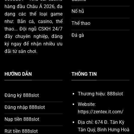
hàng đầu Châu Á 2026, đa
Nổ hũ
dạng các thể loại game
như: Bắn cá, casino, thể
Thể thao
thao... Đội ngũ CSKH 24/7
Đá gà
đầy chuyên nghiệp, đăng
ký ngay để nhận nhiều ưu
đãi từ sân chơi.
HƯỚNG DẪN
THÔNG TIN
Thương hiệu: 888slot
Đăng ký 888slot
Website:
Đăng nhập 888slot
https://zentex.it.com/
Nạp tiền 888slot
Địa chỉ: 674 Đ. Tân Kỳ
Tân Quý, Bình Hưng Hoà
Rút tiền 888slot