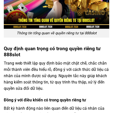
Thông tin tổng quan về quyền riêng tư tại 888slot
Quy định quan trọng có trong quyền riêng tư
888slot
Trang web thiết lập quy định bảo mật chặt chẽ, chắc chắn
mỗi thành viên đều hiểu rõ, đồng ý với cách thức dữ liệu cá
nhân của mình được sử dụng. Nguyên tắc này giúp khách
hàng kiểm soát thông tin, từ quy trình thu thập, xử lý đến
quyền sửa đổi dữ liệu.
Đồng ý với điều khiển có trong quyền riêng tư
Bất kỳ hành động nào liên quan đến dữ liệu cá nhân của