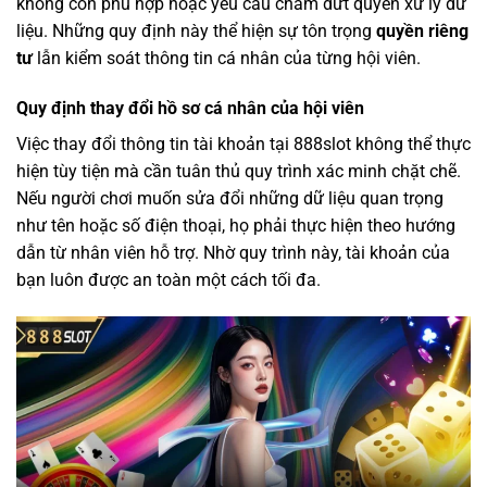
không còn phù hợp hoặc yêu cầu chấm dứt quyền xử lý dữ
liệu. Những quy định này thể hiện sự tôn trọng
quyền riêng
tư
lẫn kiểm soát thông tin cá nhân của từng hội viên.
Quy định thay đổi hồ sơ cá nhân của hội viên
Việc thay đổi thông tin tài khoản tại 888slot không thể thực
hiện tùy tiện mà cần tuân thủ quy trình xác minh chặt chẽ.
Nếu người chơi muốn sửa đổi những dữ liệu quan trọng
như tên hoặc số điện thoại, họ phải thực hiện theo hướng
dẫn từ nhân viên hỗ trợ. Nhờ quy trình này, tài khoản của
bạn luôn được an toàn một cách tối đa.