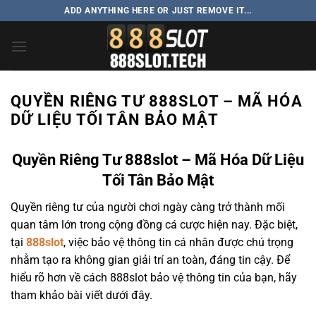
Bỏ
ADD ANYTHING HERE OR JUST REMOVE IT...
qua
nội
dung
QUYỀN RIÊNG TƯ 888SLOT – MÃ HÓA
DỮ LIỆU TỐI TÂN BẢO MẬT
Quyền Riêng Tư 888slot – Mã Hóa Dữ Liệu
Tối Tân Bảo Mật
Quyền riêng tư của người chơi ngày càng trở thành mối
quan tâm lớn trong cộng đồng cá cược hiện nay. Đặc biệt,
tại
888slot
, việc bảo vệ thông tin cá nhân được chú trọng
nhằm tạo ra không gian giải trí an toàn, đáng tin cậy. Để
hiểu rõ hơn về cách 888slot bảo vệ thông tin của bạn, hãy
tham khảo bài viết dưới đây.