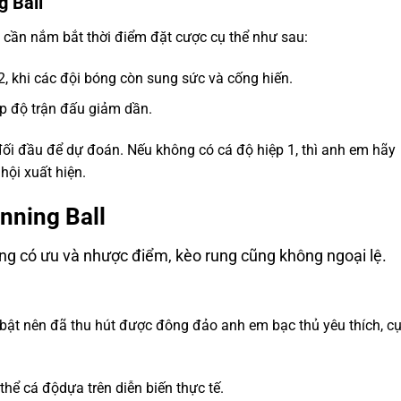
g Ball
cần nắm bắt thời điểm đặt cược cụ thể như sau:
2, khi các đội bóng còn sung sức và cống hiến.
ịp độ trận đấu giảm dần.
 đối đầu để dự đoán. Nếu không có cá độ hiệp 1, thì anh em hãy
hội xuất hiện.
nning Ball
ũng có ưu và nhược điểm, kèo rung cũng không ngoại lệ.
 bật nên đã thu hút được đông đảo anh em bạc thủ yêu thích, c
thể cá độdựa trên diễn biến thực tế.