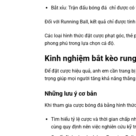
Bắt xỉu: Trận đấu bóng đá chỉ được có
Đối với Running Ball, kết quả chỉ được tín
Các loại hình thức đặt cược phạt góc, thẻ
phong phú trong lựa chọn cá độ.
Kinh nghiệm bắt kèo rung
Để đặt cược hiệu quả, anh em cần trang bị
trọng giúp mọi người tăng khả năng thắng
Những lưu ý cơ bản
Khi tham gia cược bóng đá bằng hình thức
Tìm hiểu tỷ lệ cược và thời gian chấp 
cùng quy định nên việc nghiên cứu kỹ trư