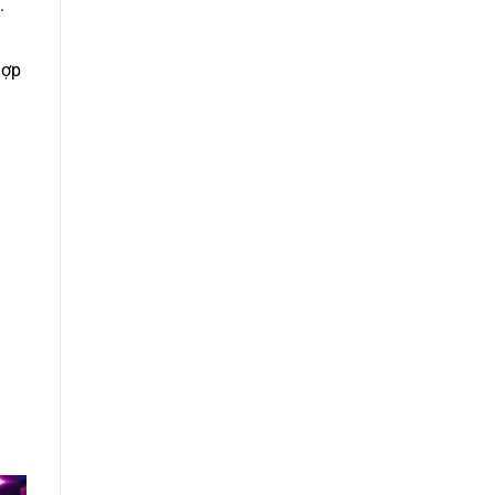
.
hợp