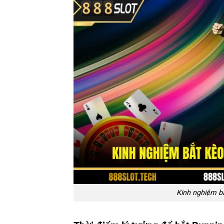
Kinh nghiệm b