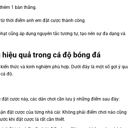
 thêm 1 bàn thắng.
h từ thời điểm anh em đặt cược thành công.
 phạt cũng áp dụng nguyên tắc tương tự, tạo nên sự đa dạng và
 hiệu quả trong cá độ bóng đá
 kiến thức và kinh nghiệm phù hợp. Dưới đây là một số gợi ý qu
 cá độ.
 đặt cược này, các dân chơi cần lưu ý những điểm sau đây:
nhận đặt cược của từng nhà cái: Không phải điểm chơi nào cũng
ớc khi đặt cược là rất cần thiết.